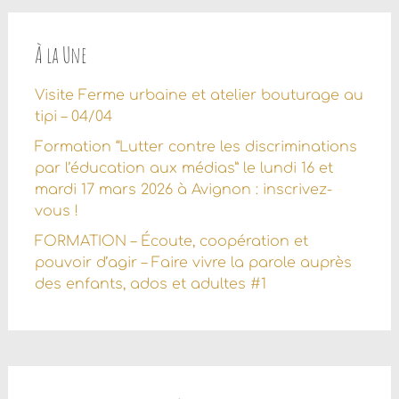
au
sein
À la Une
des
Visite Ferme urbaine et atelier bouturage au
articles
tipi – 04/04
Formation “Lutter contre les discriminations
par l’éducation aux médias” le lundi 16 et
mardi 17 mars 2026 à Avignon : inscrivez-
vous !
FORMATION – Écoute, coopération et
pouvoir d’agir – Faire vivre la parole auprès
des enfants, ados et adultes #1