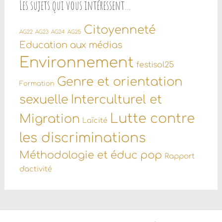
Les sujets qui vous intéressent…
Citoyenneté
AG22
AG23
AG24
AG25
Education aux médias
Environnement
festisol25
Genre et orientation
Formation
sexuelle
Interculturel et
Lutte contre
Migration
Laïcité
les discriminations
Méthodologie et éduc pop
Rapport
d'activité