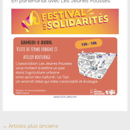
En partenariat avec Les Jeunes Pousses.
Navigation
←
Articles plus anciens