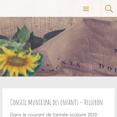
Aller
au
contenu
principal
Conseil municipal des enfants – Velleron
Dans le courant de l’année scolaire 2022-