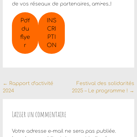
de vos réseaux de partenaires, ami•es..!
Pdf
INS
du
CRI
flye
PTI
r
ON
Navigation
←
Rapport d’activité
Festival des solidarités
2024
2025 – Le programme !
→
de
l'article
Laisser un commentaire
Votre adresse e-mail ne sera pas publiée.