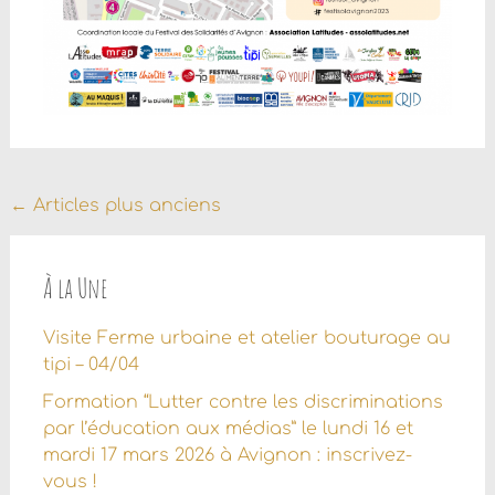
Navigation
←
Articles plus anciens
au
sein
À la Une
des
Visite Ferme urbaine et atelier bouturage au
articles
tipi – 04/04
Formation “Lutter contre les discriminations
par l’éducation aux médias” le lundi 16 et
mardi 17 mars 2026 à Avignon : inscrivez-
vous !