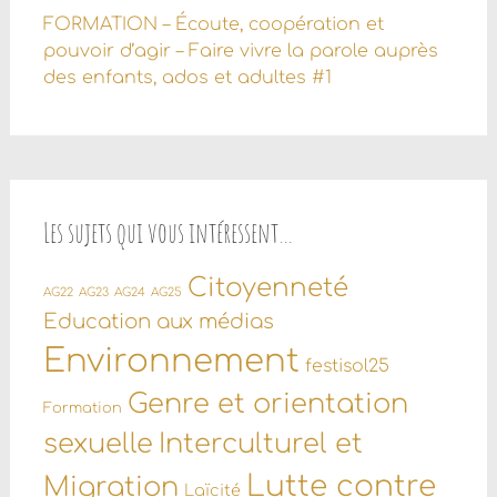
FORMATION – Écoute, coopération et
pouvoir d’agir – Faire vivre la parole auprès
des enfants, ados et adultes #1
Les sujets qui vous intéressent…
Citoyenneté
AG22
AG23
AG24
AG25
Education aux médias
Environnement
festisol25
Genre et orientation
Formation
sexuelle
Interculturel et
Lutte contre
Migration
Laïcité