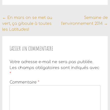
Navigation
←
En mars on se met au
Semaine de
vert, ça giboule à toutes
l’environnement 2014
→
de
les Latitudes!
l'article
Laisser un commentaire
Votre adresse e-mail ne sera pas publiée.
Les champs obligatoires sont indiqués avec
*
Commentaire
*