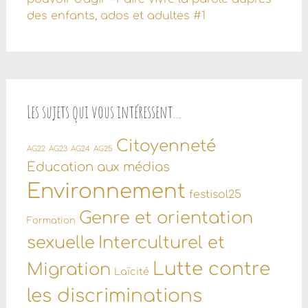
des enfants, ados et adultes #1
Les sujets qui vous intéressent…
Citoyenneté
AG22
AG23
AG24
AG25
Education aux médias
Environnement
festisol25
Genre et orientation
Formation
sexuelle
Interculturel et
Lutte contre
Migration
Laïcité
les discriminations