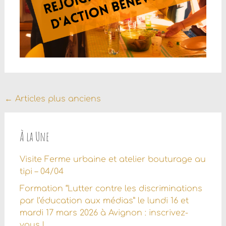
Navigation
←
Articles plus anciens
au
sein
À la Une
des
Visite Ferme urbaine et atelier bouturage au
articles
tipi – 04/04
Formation “Lutter contre les discriminations
par l’éducation aux médias” le lundi 16 et
mardi 17 mars 2026 à Avignon : inscrivez-
vous !