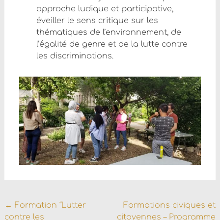
approche ludique et participative,
éveiller le sens critique sur les
thématiques de l’environnement, de
l’égalité de genre et de la lutte contre
les discriminations.
Navigation
←
Formation “Lutter
Formations civiques et
contre les
citoyennes – Programme