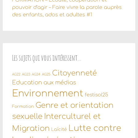
FORMATION – Écoute, coopération et
pouvoir d’agir – Faire vivre la parole auprès
des enfants, ados et adultes #1
Les sujets qui vous intéressent…
Citoyenneté
AG22
AG23
AG24
AG25
Education aux médias
Environnement
festisol25
Genre et orientation
Formation
sexuelle
Interculturel et
Lutte contre
Migration
Laïcité