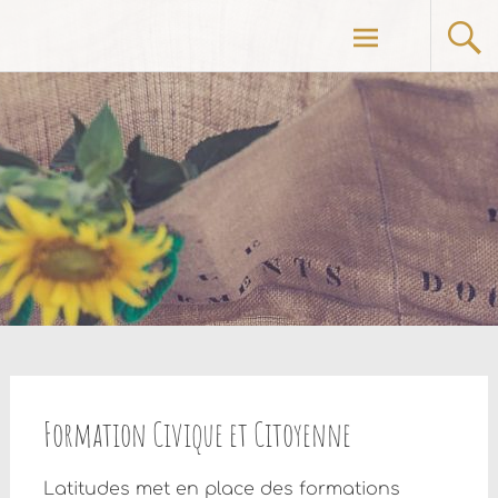
Aller
au
contenu
principal
Formation Civique et Citoyenne
Latitudes met en place des formations