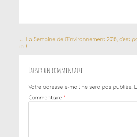
Navigation
←
La Semaine de l’Environnement 2018, c’est p
ici !
de
l'article
Laisser un commentaire
Votre adresse e-mail ne sera pas publiée.
L
Commentaire
*