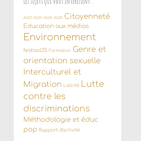
Les sujets qui vous intéressent…
Citoyenneté
AG22
AG23
AG24
AG25
Education aux médias
Environnement
Genre et
festisol25
Formation
orientation sexuelle
Interculturel et
Lutte
Migration
Laïcité
contre les
discriminations
Méthodologie et éduc
pop
Rapport d'activité