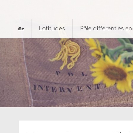
Aller
au
contenu
principal
🏡
Latitudes
Pôle différent.es e