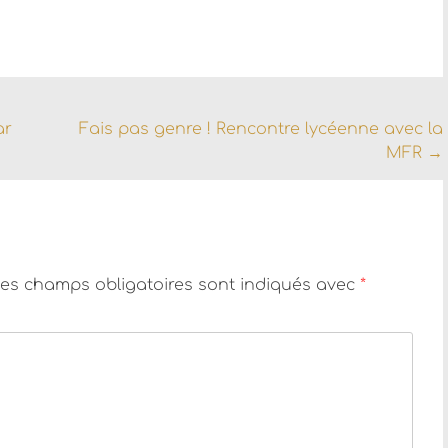
ar
Fais pas genre ! Rencontre lycéenne avec la
MFR
→
es champs obligatoires sont indiqués avec
*