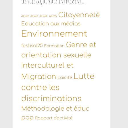
Les sujets qui vous intéressent…
Citoyenneté
AG22
AG23
AG24
AG25
Education aux médias
Environnement
Genre et
festisol25
Formation
orientation sexuelle
Interculturel et
Lutte
Migration
Laïcité
contre les
discriminations
Méthodologie et éduc
pop
Rapport d'activité