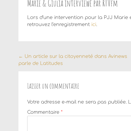
Marie & Giulia interviewé par RTVfm
Lors d’une intervention pour la PJJ Marie e
retrouvez l’enregistrement
ici
.
Navigation
←
Un article sur la citoyenneté dans Avinews
parle de Latitudes
de
l'article
Laisser un commentaire
Votre adresse e-mail ne sera pas publiée.
L
Commentaire
*