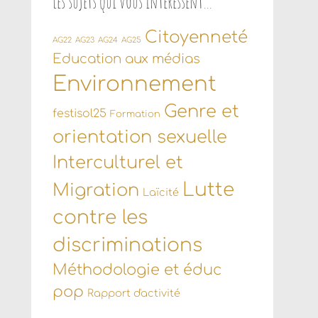
Les sujets qui vous intéressent…
Citoyenneté
AG22
AG23
AG24
AG25
Education aux médias
Environnement
Genre et
festisol25
Formation
orientation sexuelle
Interculturel et
Lutte
Migration
Laïcité
contre les
discriminations
Méthodologie et éduc
pop
Rapport d'activité