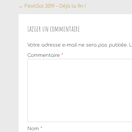
Navigation
←
FestiSol 2019 – Déjà la fin !
de
l'article
Laisser un commentaire
Votre adresse e-mail ne sera pas publiée.
L
Commentaire
*
Nom
*