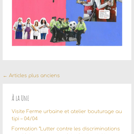
Navigation
←
Articles plus anciens
au
sein
À la Une
des
Visite Ferme urbaine et atelier bouturage au
articles
tipi – 04/04
Formation “Lutter contre les discriminations