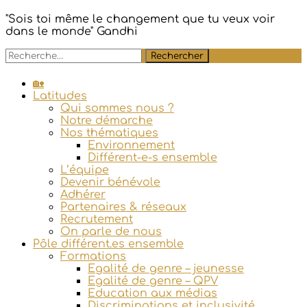
Aller
"Sois toi même le changement que tu veux voir
au
dans le monde" Gandhi
contenu
Rechercher :
principal
🏡
Latitudes
Qui sommes nous ?
Notre démarche
Nos thématiques
Environnement
Différent-e-s ensemble
L’équipe
Devenir bénévole
Adhérer
Partenaires & réseaux
Recrutement
On parle de nous
Pôle différent.es ensemble
Formations
Egalité de genre – jeunesse
Egalité de genre – QPV
Education aux médias
Discriminations et inclusivité