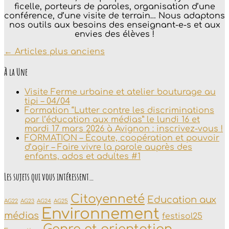
ficelle, porteurs de paroles, organisation d’une
conférence, d’une visite de terrain… Nous adaptons
nos outils aux besoins des enseignant-e-s et aux
envies des élèves !
Navigation
←
Articles plus anciens
au
À la Une
sein
des
Visite Ferme urbaine et atelier bouturage au
articles
tipi – 04/04
Formation “Lutter contre les discriminations
par l’éducation aux médias” le lundi 16 et
mardi 17 mars 2026 à Avignon : inscrivez-vous !
FORMATION – Écoute, coopération et pouvoir
d’agir – Faire vivre la parole auprès des
enfants, ados et adultes #1
Les sujets qui vous intéressent…
Citoyenneté
Education aux
AG22
AG23
AG24
AG25
Environnement
médias
festisol25