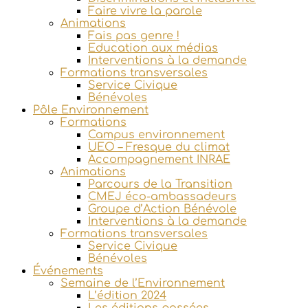
Faire vivre la parole
Animations
Fais pas genre !
Education aux médias
Interventions à la demande
Formations transversales
Service Civique
Bénévoles
Pôle Environnement
Formations
Campus environnement
UEO – Fresque du climat
Accompagnement INRAE
Animations
Parcours de la Transition
CMEJ éco-ambassadeurs
Groupe d’Action Bénévole
Interventions à la demande
Formations transversales
Service Civique
Bénévoles
Événements
Semaine de l’Environnement
L’édition 2024
Les éditions passées