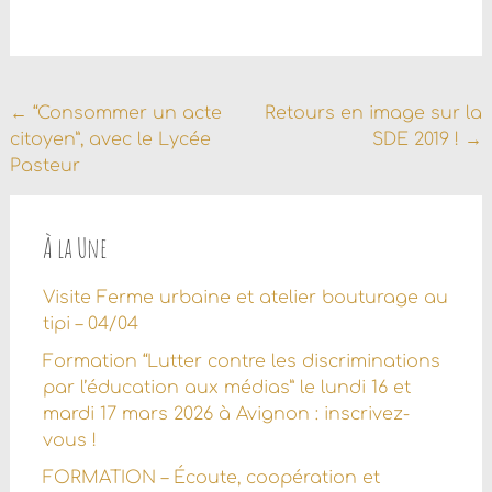
Navigation
←
“Consommer un acte
Retours en image sur la
citoyen”, avec le Lycée
SDE 2019 !
→
de
Pasteur
l'article
À la Une
Visite Ferme urbaine et atelier bouturage au
tipi – 04/04
Formation “Lutter contre les discriminations
par l’éducation aux médias” le lundi 16 et
mardi 17 mars 2026 à Avignon : inscrivez-
vous !
FORMATION – Écoute, coopération et