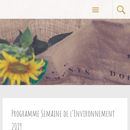
Aller
au
contenu
principal
Programme Semaine de l’Environnement
2019