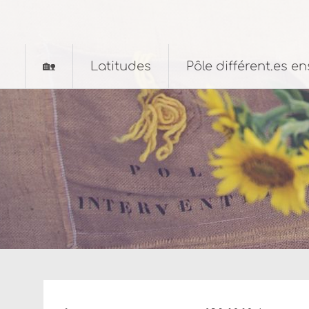
Aller
au
contenu
principal
🏡
Latitudes
Pôle différent.es e