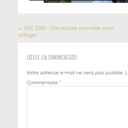
Navigation
←
SDE 2020 – Une clotûre survoltée sans
voltage !
de
l'article
Laisser un commentaire
Votre adresse e-mail ne sera pas publiée.
L
Commentaire
*