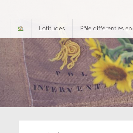
Aller
au
contenu
principal
Latitudes
Pôle différent.es e