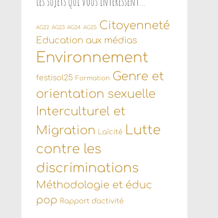
Les sujets qui vous intéressent…
Citoyenneté
AG22
AG23
AG24
AG25
Education aux médias
Environnement
Genre et
festisol25
Formation
orientation sexuelle
Interculturel et
Lutte
Migration
Laïcité
contre les
discriminations
Méthodologie et éduc
pop
Rapport d'activité