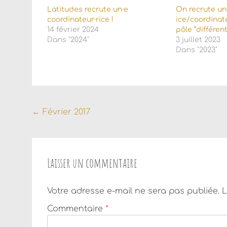
Latitudes recrute un·e
On recrute un
coordinateur·rice !
ice/coordinate
14 février 2024
pôle “différen
Dans "2024"
3 juillet 2023
Dans "2023"
Navigation
←
Février 2017
de
l'article
Laisser un commentaire
Votre adresse e-mail ne sera pas publiée.
L
Commentaire
*