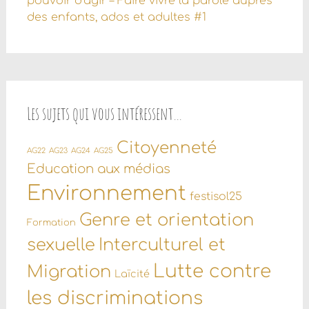
pouvoir d’agir – Faire vivre la parole auprès
des enfants, ados et adultes #1
Les sujets qui vous intéressent…
Citoyenneté
AG22
AG23
AG24
AG25
Education aux médias
Environnement
festisol25
Genre et orientation
Formation
sexuelle
Interculturel et
Lutte contre
Migration
Laïcité
les discriminations