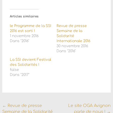
Articles similaires
le Programme de la SSI
Revue de presse
2016 est sorti !
Semaine de la
1 novembre 2016
Solidarité
Dans "2016"
Internationale 2016
30 novembre 2016
Dans "2016"
La SSI devient Festival
des Solidarités !
false
Dans "2017"
Navigation
←
Revue de presse
Le site OGA Avignon
Semaine de la Solidarité
parle de nous !
→