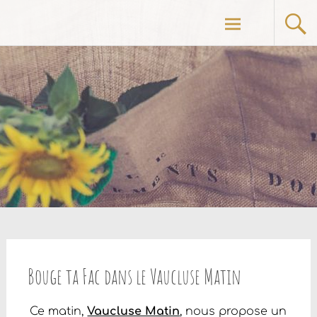
Aller
au
contenu
principal
Bouge ta Fac dans le Vaucluse Matin
Ce matin,
Vaucluse Matin
, nous propose un