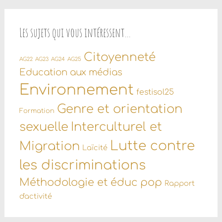
Les sujets qui vous intéressent…
Citoyenneté
AG22
AG23
AG24
AG25
Education aux médias
Environnement
festisol25
Genre et orientation
Formation
sexuelle
Interculturel et
Lutte contre
Migration
Laïcité
les discriminations
Méthodologie et éduc pop
Rapport
d'activité