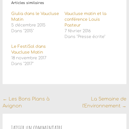
Articles similaires
Giulia dans le Vaucluse
Vaucluse matin et la
Matin
conférence Louis
5 décembre 2015
Pasteur
Dans "2015"
7 février 2016
Dans "Presse écrite"
Le FestiSol dans
Vaucluse Matin
18 novembre 2017
Dans "2017"
Navigation
←
Les Bons Plans à
La Semaine de
Avignon
l’Environnement
→
de
l'article
Laisser un commentaire