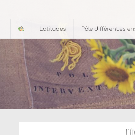
Aller
au
contenu
principal
Latitudes
Pôle différent.es e
L’é