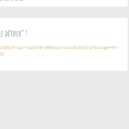
le détour” !
ociation-qui-vaut-le-detour/vaucluse/ca-bouge-en-
20