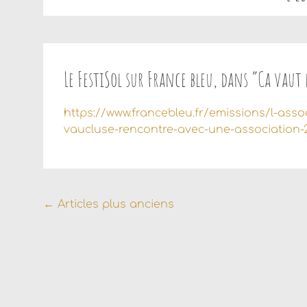
Le FestiSol sur France bleu, dans “Ca vaut 
https://www.francebleu.fr/emissions/l-ass
vaucluse-rencontre-avec-une-association-
Navigation
←
Articles plus anciens
au
sein
des
articles