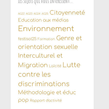
Les sujets qui vous intéressent…
Citoyenneté
AG22
AG23
AG24
AG25
Education aux médias
Environnement
Genre et
festisol25
Formation
orientation sexuelle
Interculturel et
Lutte
Migration
Laïcité
contre les
discriminations
Méthodologie et éduc
pop
Rapport d'activité