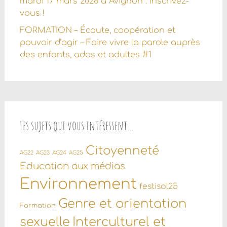
mardi 17 mars 2026 à Avignon : inscrivez-
vous !
FORMATION – Écoute, coopération et
pouvoir d’agir – Faire vivre la parole auprès
des enfants, ados et adultes #1
Les sujets qui vous intéressent…
Citoyenneté
AG22
AG23
AG24
AG25
Education aux médias
Environnement
festisol25
Genre et orientation
Formation
sexuelle
Interculturel et