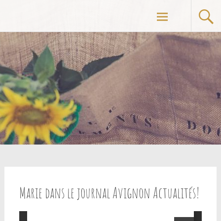
Aller
au
contenu
principal
Marie dans le journal Avignon Actualités!