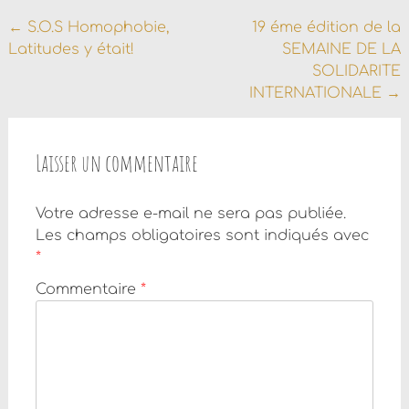
Navigation
←
S.O.S Homophobie,
19 éme édition de la
Latitudes y était!
SEMAINE DE LA
de
SOLIDARITE
l'article
INTERNATIONALE
→
Laisser un commentaire
Votre adresse e-mail ne sera pas publiée.
Les champs obligatoires sont indiqués avec
*
Commentaire
*