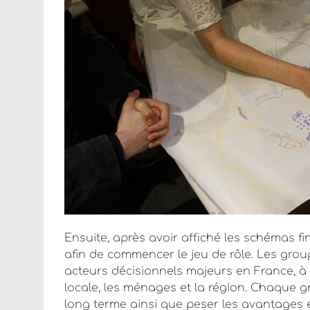
Ensuite, après avoir affiché les schémas
afin de commencer le jeu de rôle. Les gro
acteurs décisionnels majeurs en France, à sav
locale, les ménages et la région. Chaque 
long terme ainsi que peser les avantages et