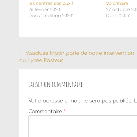
les centres sociaux !
Volontaire
26 février 2020
27 octobre 20
Dans "L'édition 2020"
Dans "2015"
Navigation
←
Vaucluse Matin parle de notre intervention
au Lycée Pasteur
de
l'article
Laisser un commentaire
Votre adresse e-mail ne sera pas publiée.
L
Commentaire
*