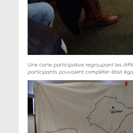
Une carte participative regroupant les diff
participants pouvaient compléter était éga