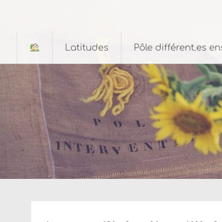
Aller
au
contenu
principal
Latitudes
Pôle différent.es e