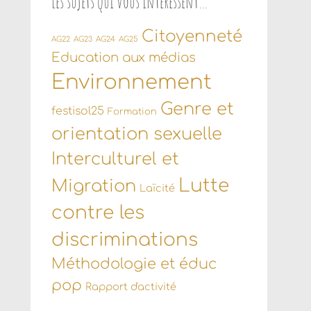
Les sujets qui vous intéressent…
Citoyenneté
AG22
AG23
AG24
AG25
Education aux médias
Environnement
Genre et
festisol25
Formation
orientation sexuelle
Interculturel et
Lutte
Migration
Laïcité
contre les
discriminations
Méthodologie et éduc
pop
Rapport d'activité