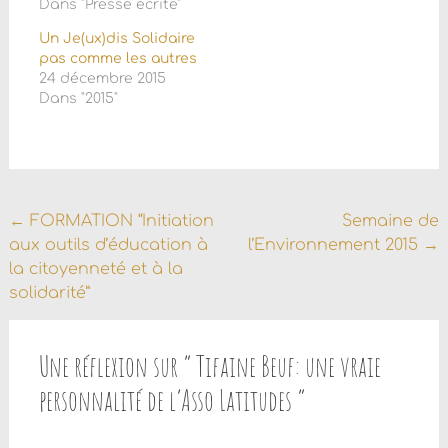
Dans "Presse écrite"
Un Je(ux)dis Solidaire
pas comme les autres
24 décembre 2015
Dans "2015"
Navigation
←
FORMATION “Initiation
Semaine de
aux outils d’éducation à
l’Environnement 2015
→
de
la citoyenneté et à la
l'article
solidarité”
Une réflexion sur “
Tifaine Beuf: une vraie
personnalité de l’Asso Latitudes
”