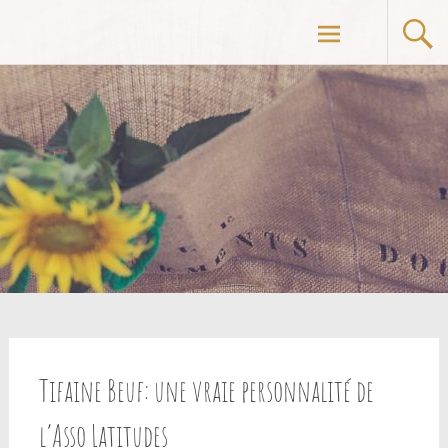
Aller
au
contenu
principal
Tifaine Beuf: une vraie personnalité de
l’Asso Latitudes